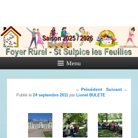
Foyer Rural
de Saint
Sulpice les
Feuilles
Menu
Activités diverses de l'Association
Navigation dans les
←
Précédent
Suivant
→
articles
Publié le
24 septembre 2011
par
Lionel BULETE