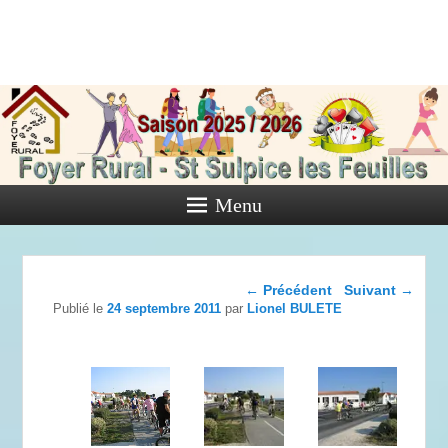
Foyer Rural
de Saint
Sulpice les
Feuilles
Menu
Activités diverses de l'Association
Navigation dans les
←
Précédent
Suivant
→
articles
Publié le
24 septembre 2011
par
Lionel BULETE