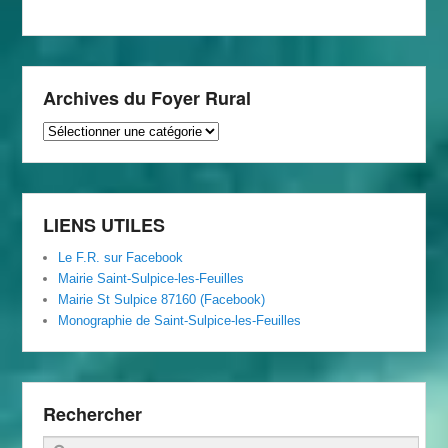
Archives du Foyer Rural
Archives
du
Foyer
Rural
LIENS UTILES
Le F.R. sur Facebook
Mairie Saint-Sulpice-les-Feuilles
Mairie St Sulpice 87160 (Facebook)
Monographie de Saint-Sulpice-les-Feuilles
Rechercher
Recherche