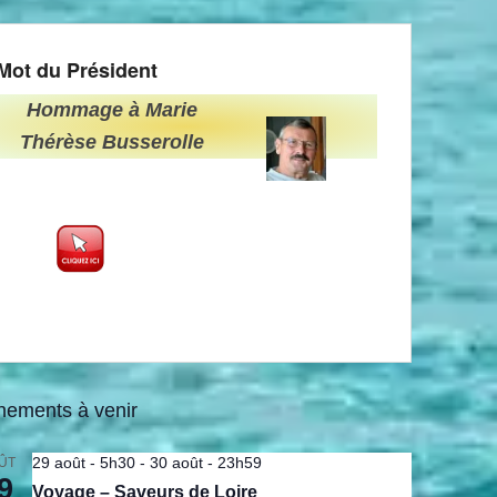
Mot du Président
Hommage à Marie
Thérèse Busserolle
nements à venir
29 août - 5h30
-
30 août - 23h59
ÛT
9
Voyage – Saveurs de Loire