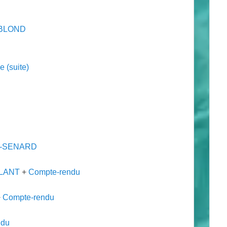
 BLOND
e (suite)
L-SENARD
ALANT
+
Compte-rendu
+
Compte-rendu
ndu