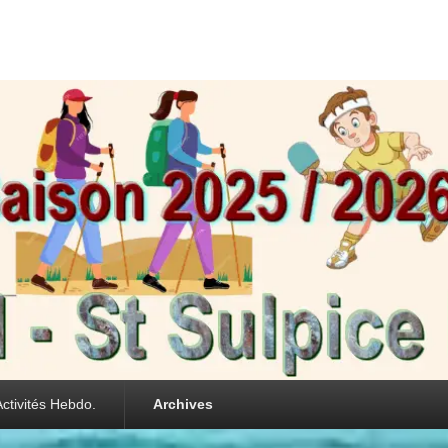
int Sulpice les Feui
Activités Hebdo.
Archives