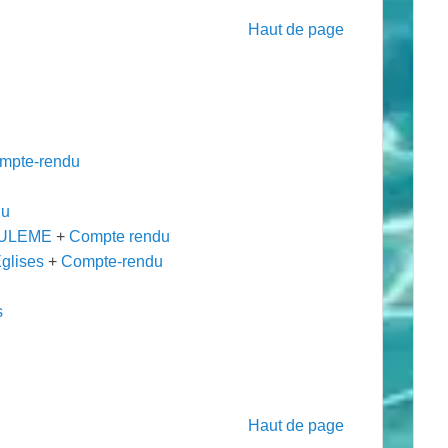
Haut de page
mpte-rendu
du
OULEME
+
Compte rendu
glises
+
Compte-rendu
s
Haut de page