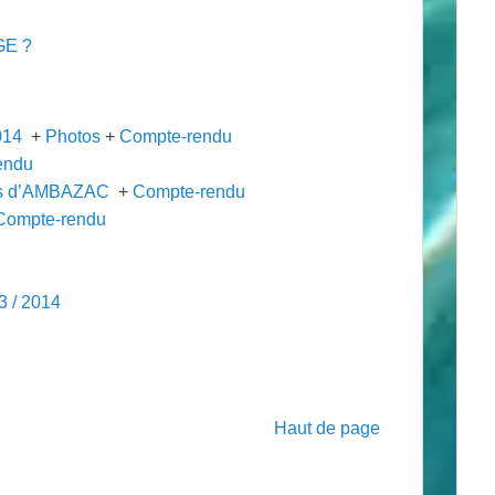
GE ?
014
+
Photos
+
Compte-rendu
endu
ts d’AMBAZAC
+
Compte-rendu
Compte-rendu
3 / 2014
Haut de page