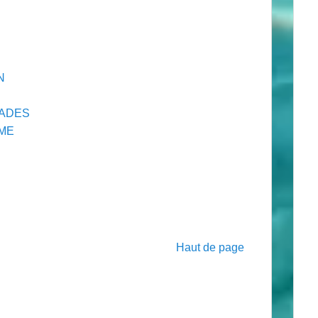
N
YADES
UME
Haut de page