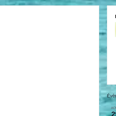
Évè
AO
2