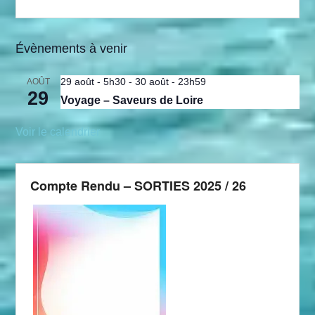
Évènements à venir
29 août - 5h30
-
30 août - 23h59
AOÛT
29
Voyage – Saveurs de Loire
Voir le calendrier
Compte Rendu – SORTIES 2025 / 26