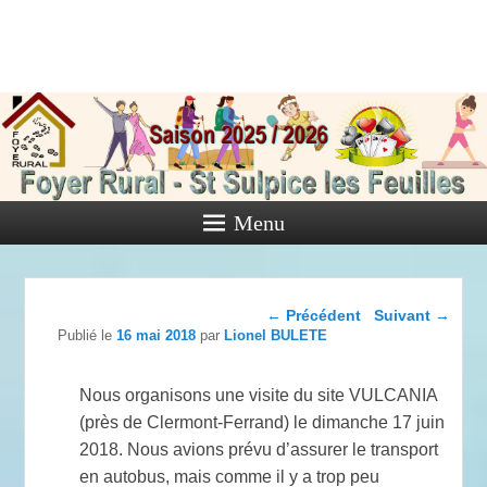
Foyer Rural
de Saint
Sulpice les
Feuilles
Menu
Activités diverses de l'Association
Navigation dans les
←
Précédent
Suivant
→
articles
Publié le
16 mai 2018
par
Lionel BULETE
Nous organisons une visite du site VULCANIA
(près de Clermont-Ferrand) le dimanche 17 juin
2018. Nous avions prévu d’assurer le transport
en autobus, mais comme il y a trop peu