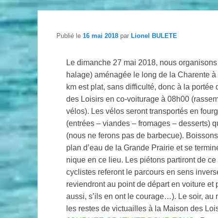
Publié le
16 mai 2018
par
Lionel BULETE
Le dimanche 27 mai 2018, nous organisons u
halage) aménagée le long de la Charente 
km est plat, sans difficulté, donc à la porté
des Loisirs en co-voiturage à 08h00 (rasse
vélos). Les vélos seront transportés en four
(entrées – viandes – fromages – desserts)
(nous ne ferons pas de barbecue). Boissons o
plan d’eau de la Grande Prairie et se termin
nique en ce lieu. Les piétons partiront de ce 
cyclistes referont le parcours en sens invers
reviendront au point de départ en voiture et p
aussi, s’ils en ont le courage…). Le soir, 
les restes de victuailles à la M