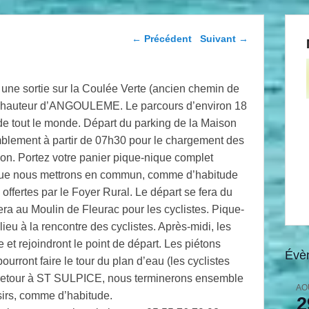
Navigation dans les
←
Précédent
Suivant
→
articles
ne sortie sur la Coulée Verte (ancien chemin de
à hauteur d’ANGOULEME. Le parcours d’environ 18
e de tout le monde. Départ du parking de la Maison
mblement à partir de 07h30 pour le chargement des
gon. Portez votre panier pique-nique complet
 que nous mettrons en commun, comme d’habitude
ffertes par le Foyer Rural. Le départ se fera du
era au Moulin de Fleurac pour les cyclistes. Pique-
lieu à la rencontre des cyclistes. Après-midi, les
e et rejoindront le point de départ. Les piétons
Évè
ourront faire le tour du plan d’eau (les cyclistes
au retour à ST SULPICE, nous terminerons ensemble
AO
aison des Loisirs, comme d’habitude.
2