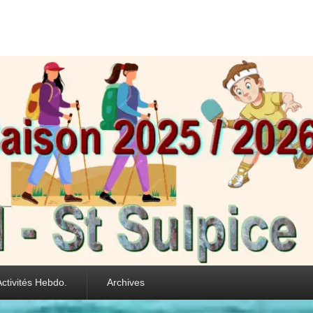
int Sulpice les Feui
Activités Hebdo.
Archives