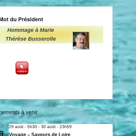
Mot du Président
Hommage à Marie
Thérèse Busserolle
nements à venir
29 août - 5h30
-
30 août - 23h59
ÛT
9
Voyage – Saveurs de Loire