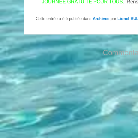
JOURNEE GRATUITE POUR TOUS
. Rens
Cette entrée a été publiée dans
Archives
par
Lionel BU
Commentai