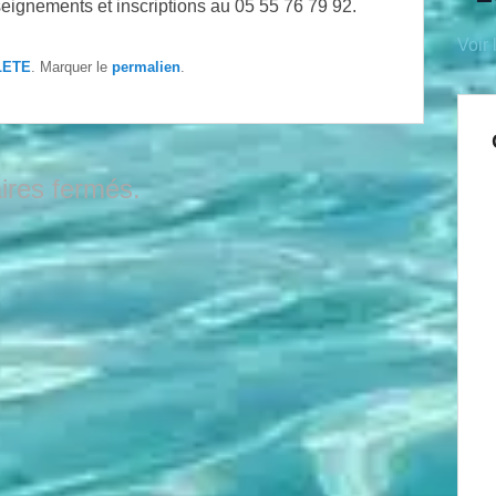
eignements et inscriptions au 05 55 76 79 92.
Voir 
LETE
. Marquer le
permalien
.
res fermés.