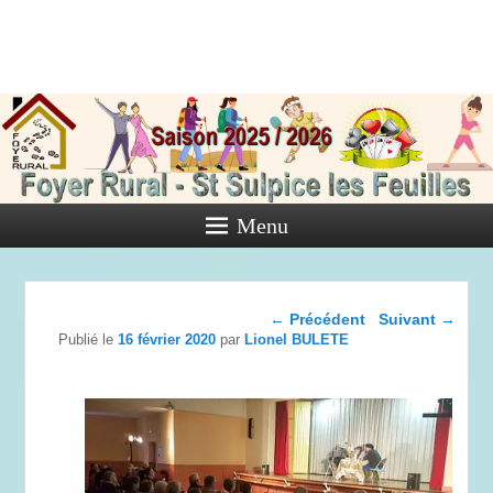
Foyer Rural
de Saint
Sulpice les
Feuilles
Menu
Activités diverses de l'Association
Navigation dans les
←
Précédent
Suivant
→
articles
Publié le
16 février 2020
par
Lionel BULETE