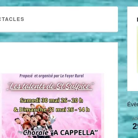
CTACLES
Évè
AO
2