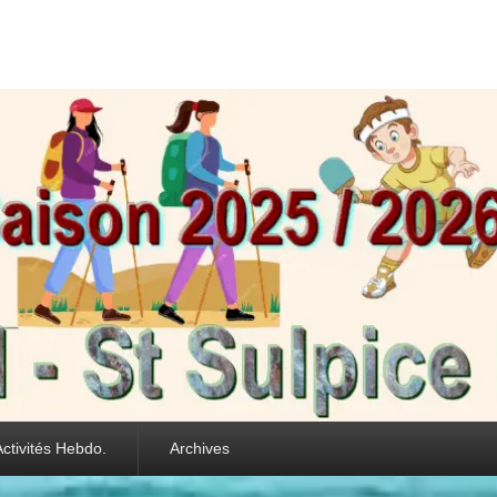
int Sulpice les Feui
Activités Hebdo.
Archives