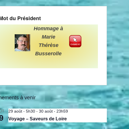
Mot du Président
Hommage à
Marie
Thérèse
Busserolle
nements à venir
29 août - 5h30
-
30 août - 23h59
ÛT
9
Voyage – Saveurs de Loire