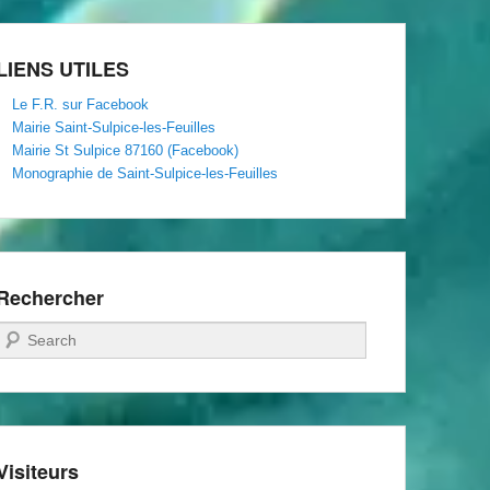
Rural
LIENS UTILES
Le F.R. sur Facebook
Mairie Saint-Sulpice-les-Feuilles
Mairie St Sulpice 87160 (Facebook)
Monographie de Saint-Sulpice-les-Feuilles
Rechercher
Recherche
Visiteurs