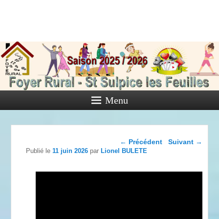
Foyer Rural
de Saint
Sulpice les
Feuilles
Menu
Activités diverses de l'Association
Navigation dans les
←
Précédent
Suivant
→
articles
Publié le
11 juin 2026
par
Lionel BULETE