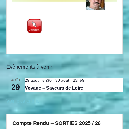
Évènements à venir
29 août - 5h30
-
30 août - 23h59
AOÛT
29
Voyage – Saveurs de Loire
Voir le calendrier
Compte Rendu – SORTIES 2025 / 26