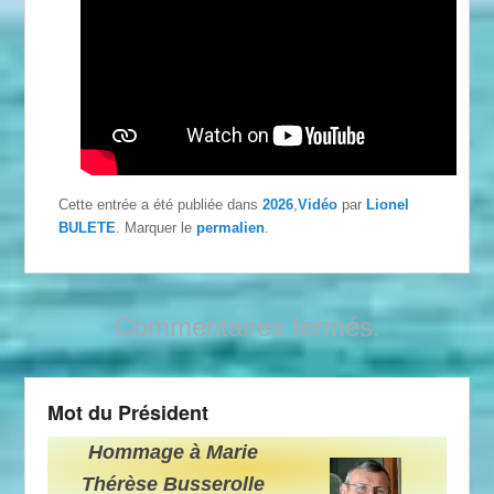
Cette entrée a été publiée dans
2026
,
Vidéo
par
Lionel
BULETE
. Marquer le
permalien
.
Commentaires fermés.
Mot du Président
Hommage à Marie
Thérèse Busserolle