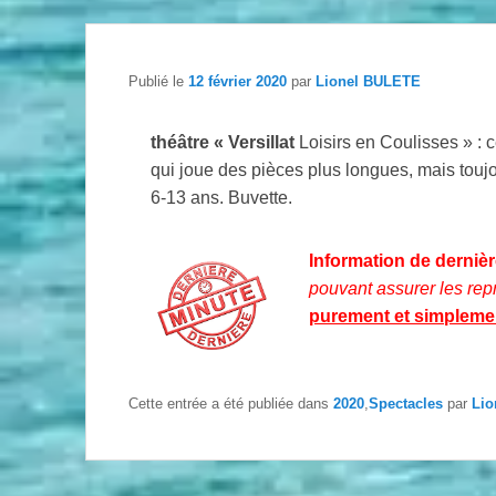
Publié le
12 février 2020
par
Lionel BULETE
théâtre « Versillat
Loisirs en Coulisses » : c
qui joue des pièces plus longues, mais toujou
6-13 ans. Buvette.
Information de derniè
pouvant assurer les rep
purement et simpleme
Cette entrée a été publiée dans
2020
,
Spectacles
par
Lio