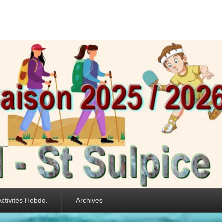
int Sulpice les Feui
Activités Hebdo.
Archives