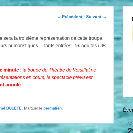
Navigation dans les
←
Précédent
Suivant
→
articles
e sera la troisième représentation de cette troupe
rs humoristiques. – tarifs entrées : 5€ adultes / 3€
re minute
: l
a troupe du Théâtre de Versillat ne
résentations en cours, le spectacle prévu est
nt annulé
.
nel BULETE
. Marquer le
permalien
.
Évè
AO
2