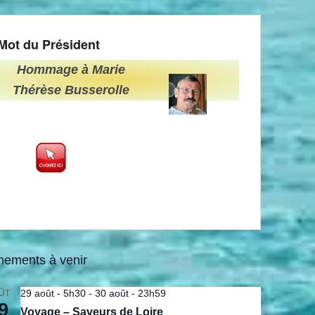
Mot du Président
Hommage à Marie
Thérèse Busserolle
nements à venir
29 août - 5h30
-
30 août - 23h59
ÛT
9
Voyage – Saveurs de Loire