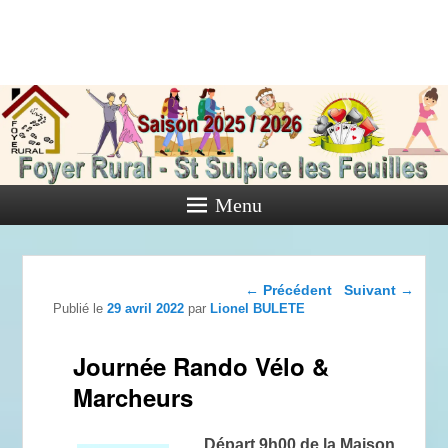
Foyer Rural
de Saint
Sulpice les
Feuilles
Menu
Activités diverses de l'Association
Navigation dans les
←
Précédent
Suivant
→
articles
Publié le
29 avril 2022
par
Lionel BULETE
Journée Rando Vélo &
Marcheurs
Départ 9h00 de la Maison