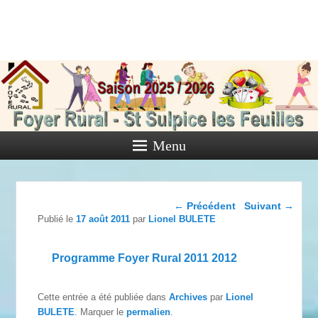
Foyer Rural
de Saint
Sulpice les
Feuilles
Menu
Activités diverses de l'Association
Navigation dans les
←
Précédent
Suivant
→
articles
Publié le
17 août 2011
par
Lionel BULETE
Programme Foyer Rural 2011 2012
Cette entrée a été publiée dans
Archives
par
Lionel
BULETE
. Marquer le
permalien
.