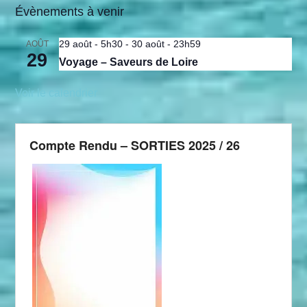
Évènements à venir
29 août - 5h30
-
30 août - 23h59
AOÛT
29
Voyage – Saveurs de Loire
Voir le calendrier
Compte Rendu – SORTIES 2025 / 26