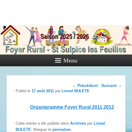
Foyer Rural
de Saint
Sulpice les
Feuilles
Menu
Activités diverses de l'Association
Navigation dans les
←
Précédent
Suivant
→
articles
Publié le
17 août 2011
par
Lionel BULETE
Organigramme Foyer Rural 2011 2012
Cette entrée a été publiée dans
Archives
par
Lionel
BULETE
. Marquer le
permalien
.