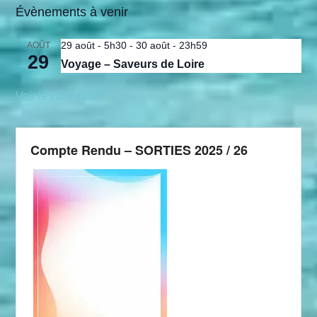
Évènements à venir
29 août - 5h30
-
30 août - 23h59
AOÛT
29
Voyage – Saveurs de Loire
Voir le calendrier
Compte Rendu – SORTIES 2025 / 26