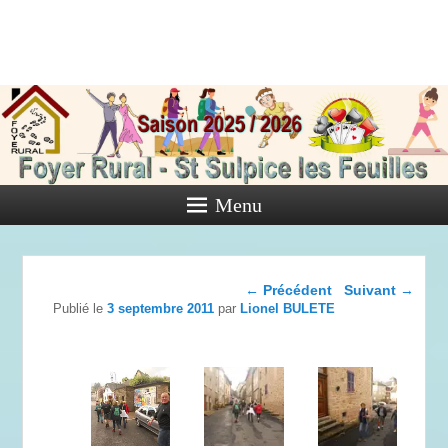
Foyer Rural
de Saint
Sulpice les
Feuilles
Menu
Activités diverses de l'Association
Navigation dans les
←
Précédent
Suivant
→
articles
Publié le
3 septembre 2011
par
Lionel BULETE