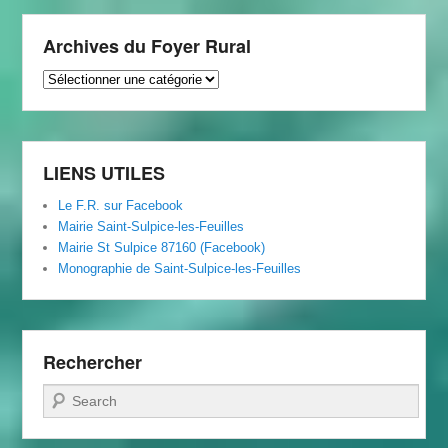
Archives du Foyer Rural
Archives
du
Foyer
Rural
LIENS UTILES
Le F.R. sur Facebook
Mairie Saint-Sulpice-les-Feuilles
Mairie St Sulpice 87160 (Facebook)
Monographie de Saint-Sulpice-les-Feuilles
Rechercher
Recherche