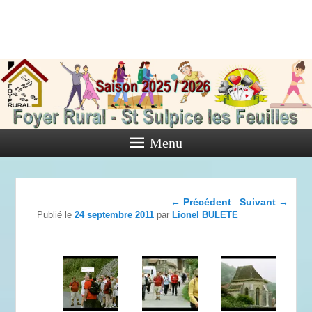
Foyer Rural
de Saint
Sulpice les
Feuilles
Menu
Activités diverses de l'Association
Navigation dans les
←
Précédent
Suivant
→
articles
Publié le
24 septembre 2011
par
Lionel BULETE