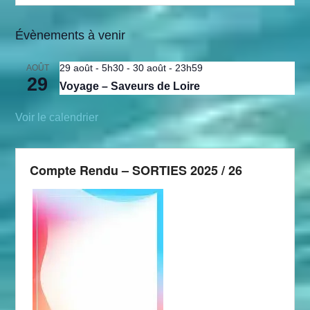
Évènements à venir
29 août - 5h30
-
30 août - 23h59
AOÛT
29
Voyage – Saveurs de Loire
Voir le calendrier
Compte Rendu – SORTIES 2025 / 26