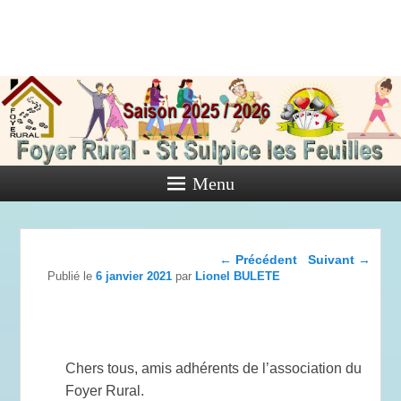
Foyer Rural
de Saint
Sulpice les
Feuilles
Menu
Activités diverses de l'Association
Navigation dans les
←
Précédent
Suivant
→
articles
Publié le
6 janvier 2021
par
Lionel BULETE
Chers tous, amis adhérents de l’association du
Foyer Rural.