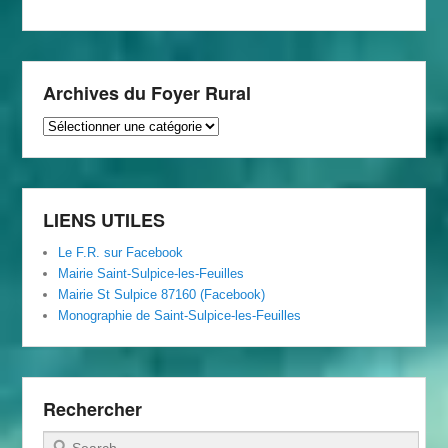
Archives du Foyer Rural
Archives
du
Foyer
Rural
LIENS UTILES
Le F.R. sur Facebook
Mairie Saint-Sulpice-les-Feuilles
Mairie St Sulpice 87160 (Facebook)
Monographie de Saint-Sulpice-les-Feuilles
Rechercher
Recherche