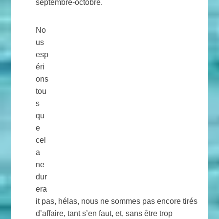
septembre-octobre.
No
us
esp
éri
ons
tou
s
qu
e
cel
a
ne
dur
era
it pas, hélas, nous ne sommes pas encore tirés
d’affaire, tant s’en faut, et, sans être trop