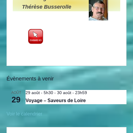
Thérèse Busserolle
Évènements à venir
29 août - 5h30
-
30 août - 23h59
AOÛT
29
Voyage – Saveurs de Loire
Voir le calendrier