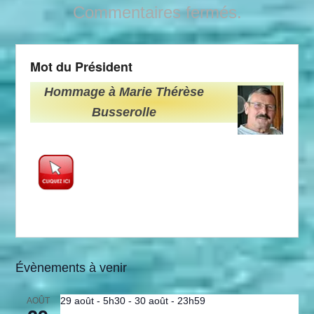
Commentaires fermés.
Mot du Président
Hommage à Marie Thérèse
Busserolle
Évènements à venir
29 août - 5h30
-
30 août - 23h59
AOÛT