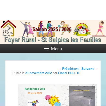
Foyer Rural
de Saint
Sulpice les
Feuilles
Menu
Activités diverses de l'Association
Navigation dans les
←
Précédent
Suivant
→
articles
Publié le
21 novembre 2022
par
Lionel BULETE