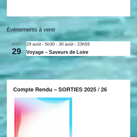
Évènements à venir
29 août - 5h30
-
30 août - 23h59
AOÛT
29
Voyage – Saveurs de Loire
Voir le calendrier
Compte Rendu – SORTIES 2025 / 26