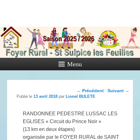
Foyer Rural
de Saint
Sulpice les
Feuilles
Menu
Activités diverses de l'Association
Navigation dans les
←
Précédent
Suivant
→
articles
Publié le
13 avril 2018
par
Lionel BULETE
RANDONNEE PEDESTRE LUSSAC LES
EGLISES « Circuit du Prince Noir »
(13 km en deux étapes)
organisée par le FOYER RURAL de SAINT