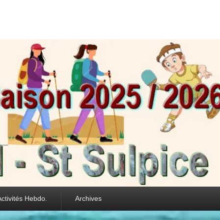
int Sulpice les Feui
Activités Hebdo.
Archives