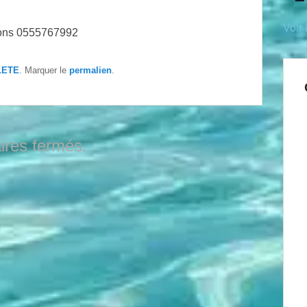
Voir 
ions 0555767992
LETE
. Marquer le
permalien
.
res fermés.