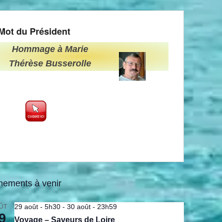
Mot du Président
Hommage à Marie
Thérèse Busserolle
nements à venir
29 août - 5h30
-
30 août - 23h59
ÛT
9
Voyage – Saveurs de Loire