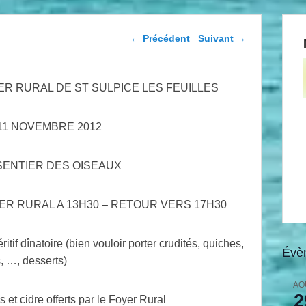
Navigation dans les
←
Précédent
Suivant
→
articles
 RURAL DE ST SULPICE LES FEUILLES
11 NOVEMBRE 2012
SENTIER DES OISEAUX
R RURAL A 13H30 – RETOUR VERS 17H30
itif dînatoire (bien vouloir porter crudités, quiches,
Évè
, …, desserts)
AO
2
et cidre offerts par le Foyer Rural