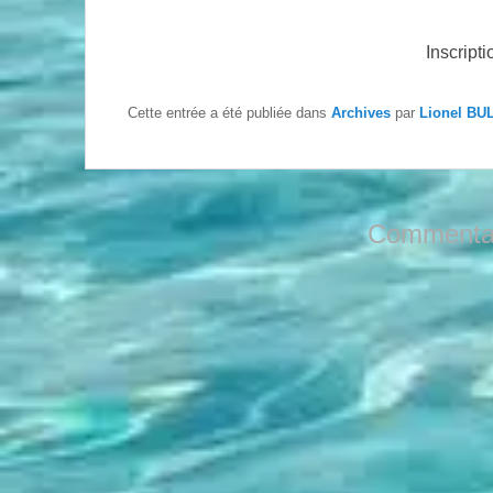
Inscript
Cette entrée a été publiée dans
Archives
par
Lionel BU
Commentai