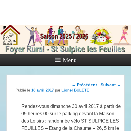
Foyer Rural
de Saint
Sulpice les
Feuilles
Menu
Activités diverses de l'Association
Navigation dans les
←
Précédent
Suivant
→
articles
Publié le
18 avril 2017
par
Lionel BULETE
Rendez-vous dimanche 30 avril 2017 à partir de
09 heures 00 sur le parking devant la Maison
des Loisirs : randonnée vélo ST SULPICE LES
FEUILLES – Etang de la Chaume – 26, 5 km le