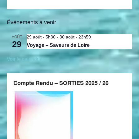
Évènements à venir
29 août - 5h30
-
30 août - 23h59
AOÛT
29
Voyage – Saveurs de Loire
Voir le calendrier
Compte Rendu – SORTIES 2025 / 26