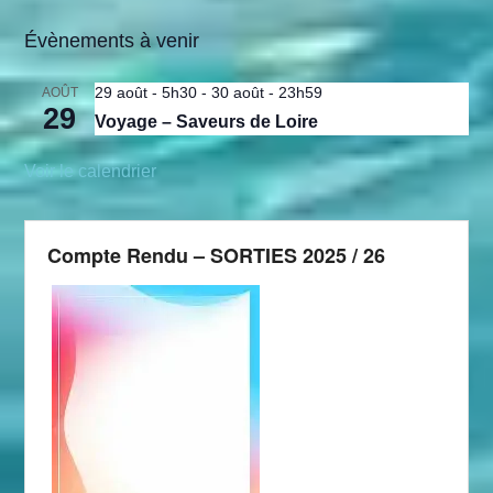
Évènements à venir
29 août - 5h30
-
30 août - 23h59
AOÛT
29
Voyage – Saveurs de Loire
Voir le calendrier
Compte Rendu – SORTIES 2025 / 26