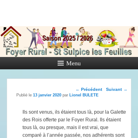
Foyer Rural
de Saint
Sulpice les
Feuilles
Menu
Activités diverses de l'Association
Navigation dans les
←
Précédent
Suivant
→
articles
Publié le
13 janvier 2020
par
Lionel BULETE
Ils sont venus, ils étaient tous là, pour la Galette
des Rois offerte par le Foyer Rural. Ils étaient
tous là, ou presque, mais il est vrai, que
comparé à l’année passée, nos adhérents sont