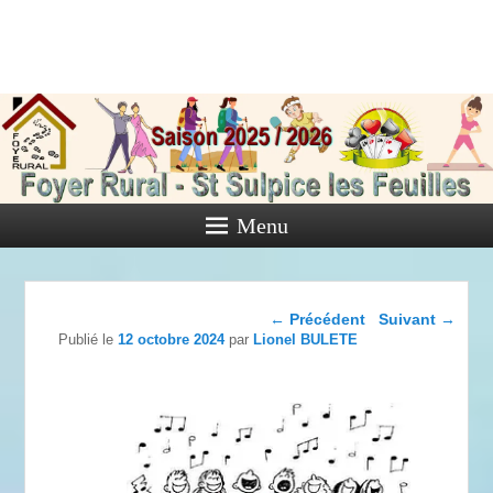
Foyer Rural
de Saint
Sulpice les
Feuilles
Menu
Activités diverses de l'Association
Navigation dans les
←
Précédent
Suivant
→
articles
Publié le
12 octobre 2024
par
Lionel BULETE