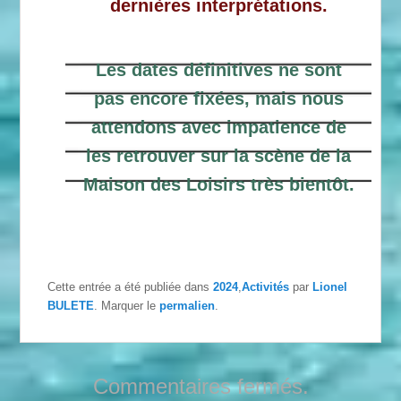
dernières interprétations.
Les dates définitives ne sont
pas encore fixées, mais nous
attendons avec impatience de
les retrouver sur la scène de la
Maison des Loisirs très bientôt.
Cette entrée a été publiée dans
2024
,
Activités
par
Lionel
BULETE
. Marquer le
permalien
.
Commentaires fermés.