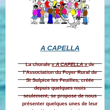
A CAPELLA
La chorale
« A CAPELLA »
de
l’Association du Foyer Rural de
St Sulpice les Feuilles, créée
depuis quelques mois
seulement, se propose de nous
présenter quelques unes de leur