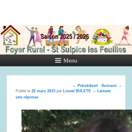
Foyer Rural
de Saint
Sulpice les
Feuilles
Menu
Activités diverses de l'Association
Navigation dans les
←
Précédent
Suivant
→
articles
Publié le
22 mars 2015
par
Lionel BULETE
—
Laissez
une réponse