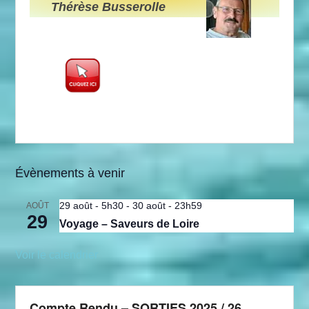
Thérèse Busserolle
Évènements à venir
29 août - 5h30
-
30 août - 23h59
AOÛT
29
Voyage – Saveurs de Loire
Voir le calendrier
Compte Rendu – SORTIES 2025 / 26