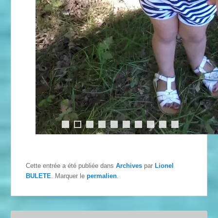
0
Cette entrée a été publiée dans
Archives
par
Lionel
BULETE
. Marquer le
permalien
.