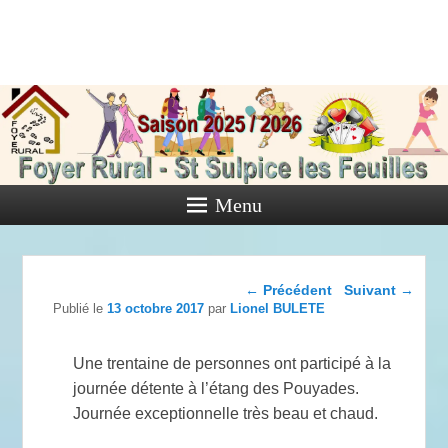
Foyer Rural
de Saint
Sulpice les
Feuilles
Menu
Activités diverses de l'Association
Navigation dans les
←
Précédent
Suivant
→
articles
Publié le
13 octobre 2017
par
Lionel BULETE
Une trentaine de personnes ont participé à la
journée détente à l’étang des Pouyades.
Journée exceptionnelle très beau et chaud.