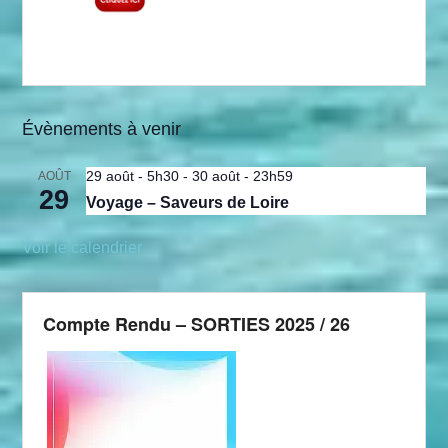
Évènements à venir
29 août - 5h30
-
30 août - 23h59
AOÛT
29
Voyage – Saveurs de Loire
Voir le calendrier
Compte Rendu – SORTIES 2025 / 26