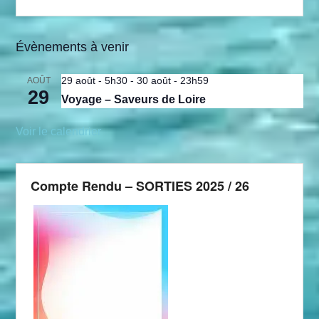
Évènements à venir
29 août - 5h30
-
30 août - 23h59
AOÛT
29
Voyage – Saveurs de Loire
Voir le calendrier
Compte Rendu – SORTIES 2025 / 26