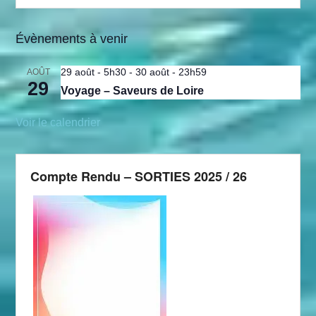
Évènements à venir
29 août - 5h30
-
30 août - 23h59
AOÛT
29
Voyage – Saveurs de Loire
Voir le calendrier
Compte Rendu – SORTIES 2025 / 26