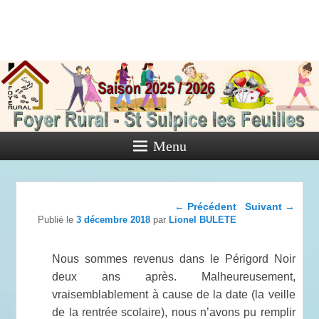
Foyer Rural
de Saint
Sulpice les
Feuilles
Menu
Activités diverses de l'Association
Navigation dans les
←
Précédent
Suivant
→
articles
Publié le
3 décembre 2018
par
Lionel BULETE
Nous sommes revenus dans le Périgord Noir
deux ans après. Malheureusement,
vraisemblablement à cause de la date (la veille
de la rentrée scolaire), nous n’avons pu remplir