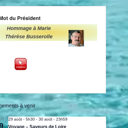
Mot du Président
Hommage à Marie
Thérèse Busserolle
nements à venir
29 août - 5h30
-
30 août - 23h59
ÛT
9
Voyage – Saveurs de Loire