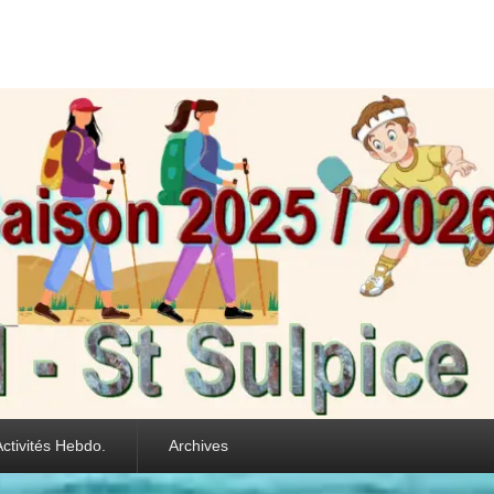
int Sulpice les Feui
Activités Hebdo.
Archives