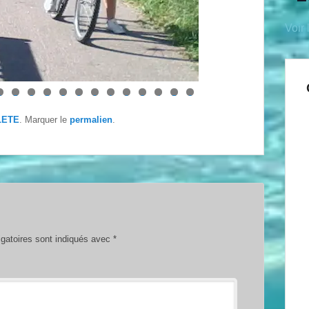
Voir 
4
5
6
7
8
9
0
1
2
3
4
5
6
LETE
. Marquer le
permalien
.
gatoires sont indiqués avec
*