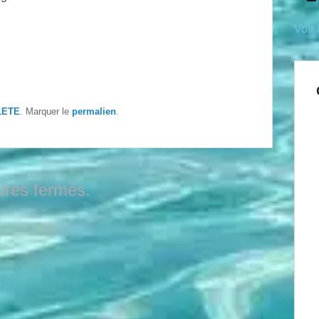
Voir 
LETE
. Marquer le
permalien
.
res fermés.