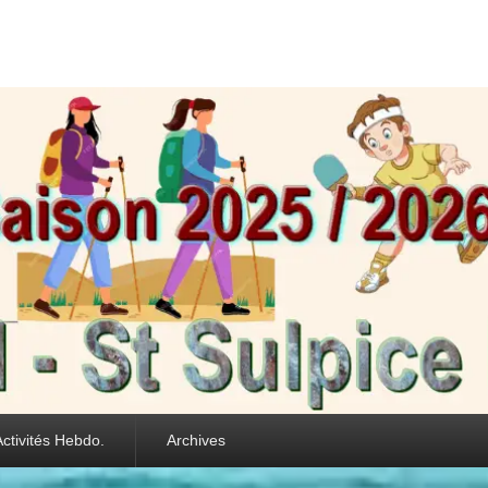
int Sulpice les Feui
Activités Hebdo.
Archives