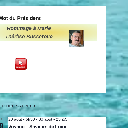
Mot du Président
Hommage à Marie
Thérèse Busserolle
nements à venir
29 août - 5h30
-
30 août - 23h59
ÛT
9
Voyage – Saveurs de Loire