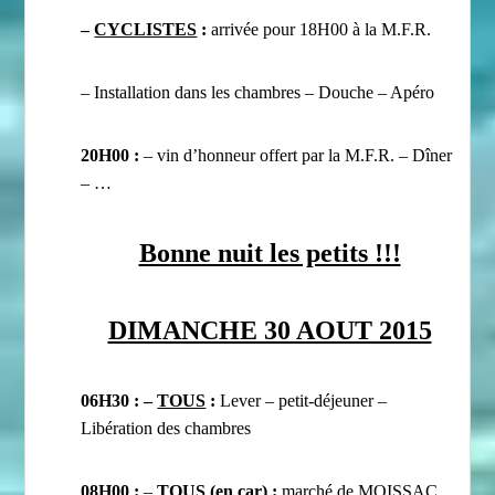
–
CYCLISTES
:
arrivée pour 18H00 à la M.F.R.
–
Installation dans les chambres – Douche – Apéro
20H00 :
– vin d’honneur offert par la M.F.R. – Dîner
– …
Bonne nuit les petits !!!
DIMANCHE 30 AOUT 2015
06H30 : –
TOUS
:
Lever – petit-déjeuner –
Libération des chambres
08H00 :
–
TOUS (en car)
:
marché de MOISSAC