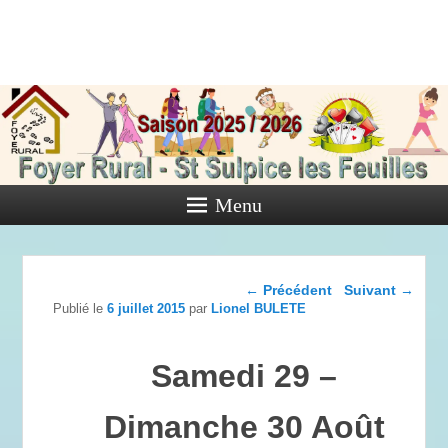
Foyer Rural
de Saint
Sulpice les
Feuilles
Menu
Activités diverses de l'Association
Navigation dans les
←
Précédent
Suivant
→
articles
Publié le
6 juillet 2015
par
Lionel BULETE
Samedi 29 –
Dimanche 30 Août