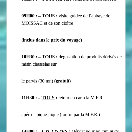
09H00 : –
TOUS
:
visite guidée de l’abbaye de
MOISSAC et de son cloître
(
inclus dans le prix du voyage
)
10H30 :
–
TOUS
:
dégustation de produits dérivés de
raisin chasselas sur
le parvis (30 mn)
(gratuit)
11H30 :
–
TOUS
:
retour en car à la M.F.R.
apéro – pique-nique (fourni par la M.F.R.)
14H00 :
–
CYCLISTES
:
Départ pour un circuit de