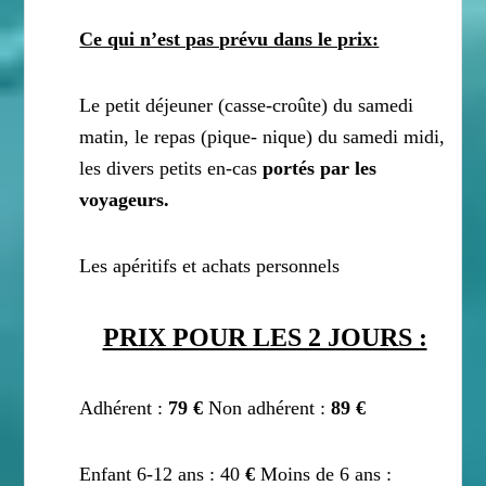
Ce qui n’est pas prévu dans le prix:
Le petit déjeuner (casse-croûte) du samedi
matin, le repas (pique- nique) du samedi midi,
les divers petits en-cas
portés par les
voyageurs.
Les apéritifs et achats personnels
PRIX POUR LES 2 JOURS :
Adhérent :
79 €
Non adhérent :
89 €
Enfant 6-12 ans : 40
€
Moins de 6 ans :