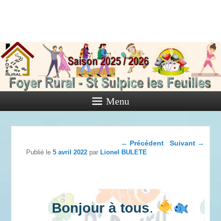
Foyer Rural
de Saint
Sulpice les
Feuilles
Menu
Activités diverses de l'Association
Navigation dans les
←
Précédent
Suivant
→
articles
Publié le
5 avril 2022
par
Lionel BULETE
Bonjour à tous
.