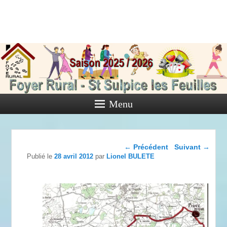
Foyer Rural
de Saint
Sulpice les
Feuilles
Menu
Activités diverses de l'Association
Navigation dans les
←
Précédent
Suivant
→
articles
Publié le
28 avril 2012
par
Lionel BULETE