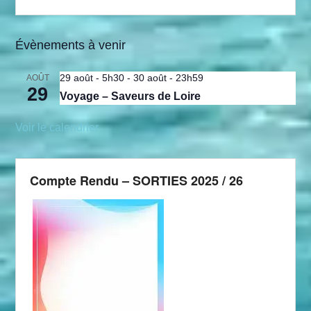
Évènements à venir
29 août - 5h30
-
30 août - 23h59
AOÛT
29
Voyage – Saveurs de Loire
Voir le calendrier
Compte Rendu – SORTIES 2025 / 26