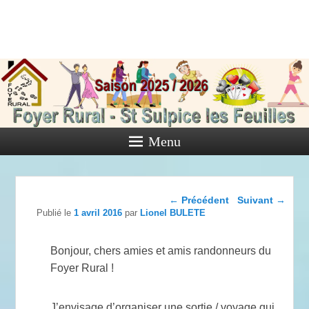
Foyer Rural
de Saint
Sulpice les
Feuilles
Menu
Activités diverses de l'Association
Navigation dans les
←
Précédent
Suivant
→
articles
Publié le
1 avril 2016
par
Lionel BULETE
Bonjour, chers amies et amis randonneurs du
Foyer Rural !
J’envisage d’organiser une sortie / voyage qui