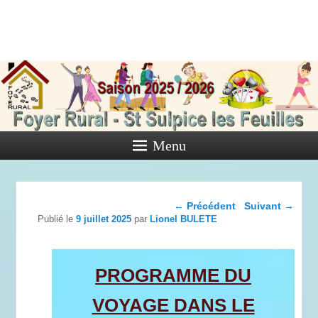
Foyer Rural
de Saint
Sulpice les
Feuilles
Menu
Activités diverses de l'Association
Navigation dans les
←
Précédent
Suivant
→
articles
Publié le
9 juillet 2025
par
Lionel BULETE
PROGRAMME DU
VOYAGE DANS LE