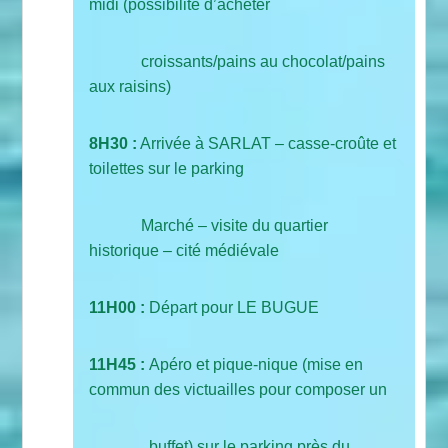
midi (possibilité d’acheter
croissants/pains au chocolat/pains
aux raisins)
8H30 :
Arrivée à SARLAT – casse-croûte et
toilettes sur le parking
Marché – visite du quartier
historique – cité médiévale
11H00 :
Départ pour LE BUGUE
11H45 :
Apéro et pique-nique (mise en
commun des victuailles pour composer un
buffet) sur le parking près du