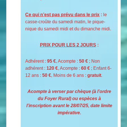
Ce qui n’est pas prévu dans le prix
:
le
casse-croûte du samedi matin, le pique-
nique du samedi midi et du dimanche midi.
PRIX POUR LES 2 JOURS
:
Adhérent :
95 €
, Acompte :
50 €
; Non
adhérent :
120 €
, Acompte :
60 €
; Enfant 6-
12 ans :
50 €
, Moins de 6 ans :
gratuit
.
Acompte à verser par chèque (à l’ordre
du Foyer Rural) ou espèces à
l’inscription avant le 28/07/25, date limite
impérative.