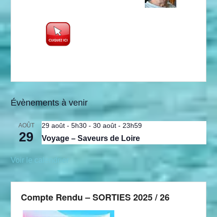
Évènements à venir
29 août - 5h30
-
30 août - 23h59
AOÛT
29
Voyage – Saveurs de Loire
Voir le calendrier
Compte Rendu – SORTIES 2025 / 26