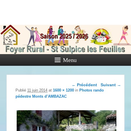
Foyer Rural
de Saint
Sulpice les
Feuilles
Menu
Activités diverses de l'Association
Navigation dans les
← Précédent
Suivant →
images
Publié
11 juin 2014
at
1600 × 1200
in
Photos rando
pédestre Monts d’AMBAZAC