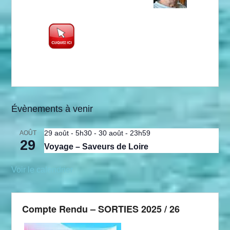
Évènements à venir
29 août - 5h30
-
30 août - 23h59
AOÛT
29
Voyage – Saveurs de Loire
Voir le calendrier
Compte Rendu – SORTIES 2025 / 26