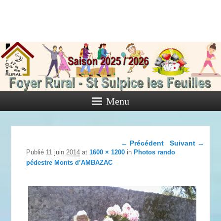
Foyer Rural
de Saint
Sulpice les
Feuilles
Menu
Activités diverses de l'Association
Navigation dans les
← Précédent
Suivant →
images
Publié
11 juin 2014
at
1600 × 1200
in
Photos rando
pédestre Monts d’AMBAZAC