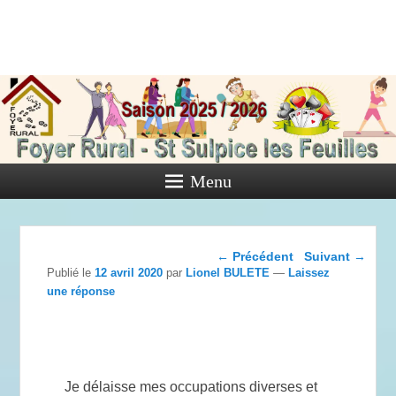
Foyer Rural
de Saint
Sulpice les
Feuilles
Menu
Activités diverses de l'Association
Navigation dans les
←
Précédent
Suivant
→
articles
Publié le
12 avril 2020
par
Lionel BULETE
—
Laissez
une réponse
Je délaisse mes occupations diverses et