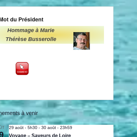
Mot du Président
Hommage à Marie
Thérèse Busserolle
nements à venir
29 août - 5h30
-
30 août - 23h59
ÛT
9
Voyage – Saveurs de Loire