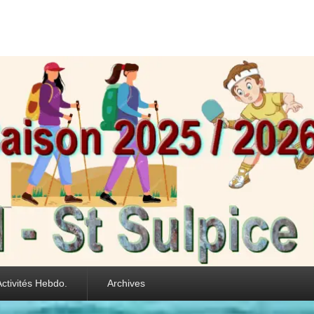
int Sulpice les Feui
Activités Hebdo.
Archives