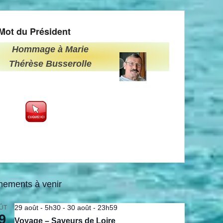
Mot du Président
Hommage à Marie
Thérèse Busserolle
nements à venir
29 août - 5h30
-
30 août - 23h59
ÛT
9
Voyage – Saveurs de Loire