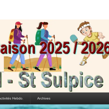
int Sulpice les Feui
Activités Hebdo.
Archives