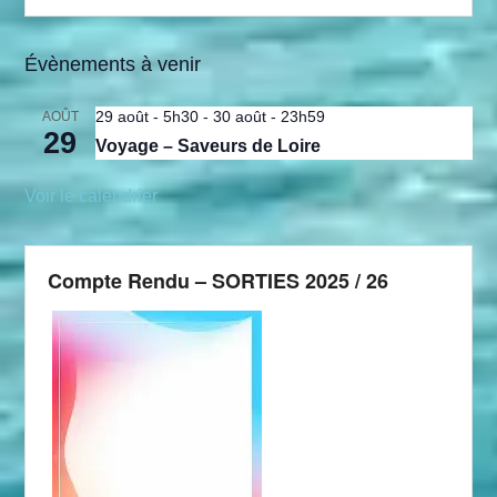
Évènements à venir
29 août - 5h30
-
30 août - 23h59
AOÛT
29
Voyage – Saveurs de Loire
Voir le calendrier
Compte Rendu – SORTIES 2025 / 26