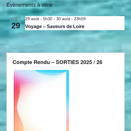
Évènements à venir
29 août - 5h30
-
30 août - 23h59
AOÛT
29
Voyage – Saveurs de Loire
Voir le calendrier
Compte Rendu – SORTIES 2025 / 26