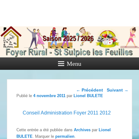
Foyer Rural
de Saint
Sulpice les
Feuilles
Menu
Activités diverses de l'Association
Navigation dans les
←
Précédent
Suivant
→
articles
Publié le
4 novembre 2011
par
Lionel BULETE
Conseil Administration Foyer 2011 2012
Cette entrée a été publiée dans
Archives
par
Lionel
BULETE
. Marquer le
permalien
.