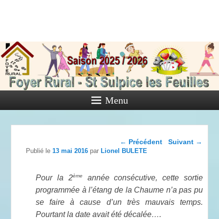
Foyer Rural
de Saint
Sulpice les
Feuilles
Menu
Activités diverses de l'Association
Navigation dans les
←
Précédent
Suivant
→
articles
Publié le
13 mai 2016
par
Lionel BULETE
ème
Pour la 2
année consécutive, cette sortie
programmée à l’étang de la Chaume n’a pas pu
se faire à cause d’un très mauvais temps.
Pourtant la date avait été décalée….