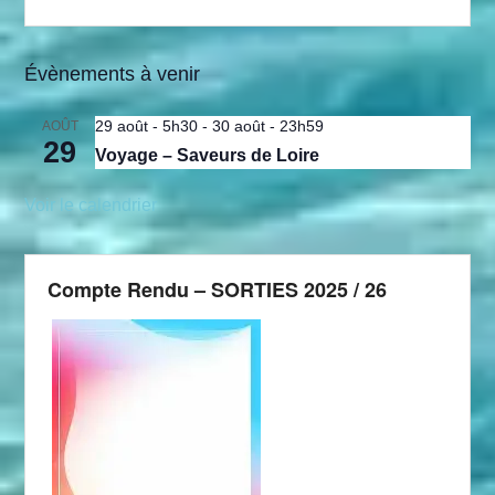
Évènements à venir
29 août - 5h30
-
30 août - 23h59
AOÛT
29
Voyage – Saveurs de Loire
Voir le calendrier
Compte Rendu – SORTIES 2025 / 26