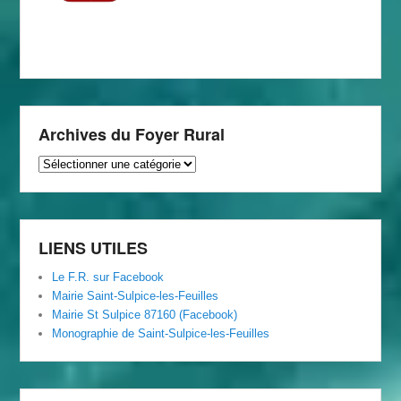
Archives du Foyer Rural
Archives
du
Foyer
Rural
LIENS UTILES
Le F.R. sur Facebook
Mairie Saint-Sulpice-les-Feuilles
Mairie St Sulpice 87160 (Facebook)
Monographie de Saint-Sulpice-les-Feuilles