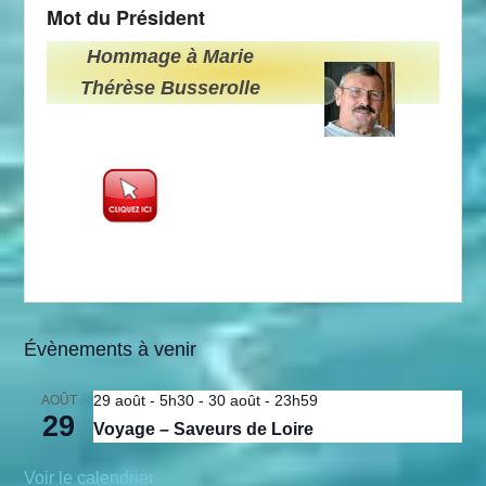
Mot du Président
Hommage à Marie
Thérèse Busserolle
Évènements à venir
29 août - 5h30
-
30 août - 23h59
AOÛT
29
Voyage – Saveurs de Loire
Voir le calendrier