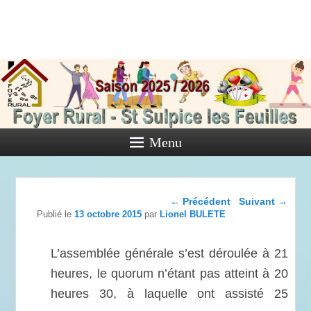
Foyer Rural
de Saint
Sulpice les
Feuilles
Menu
Activités diverses de l'Association
Navigation dans les
←
Précédent
Suivant
→
articles
Publié le
13 octobre 2015
par
Lionel BULETE
L’assemblée générale s’est déroulée à 21
heures, le quorum n’étant pas atteint à 20
heures 30, à laquelle ont assisté 25