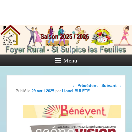
Foyer Rural
de Saint
Sulpice les
Feuilles
Menu
Activités diverses de l'Association
Navigation dans les
←
Précédent
Suivant
→
articles
Publié le
29 avril 2025
par
Lionel BULETE