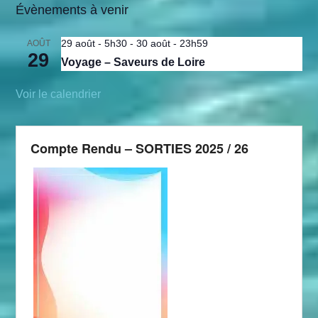
Évènements à venir
29 août - 5h30
-
30 août - 23h59
AOÛT
29
Voyage – Saveurs de Loire
Voir le calendrier
Compte Rendu – SORTIES 2025 / 26