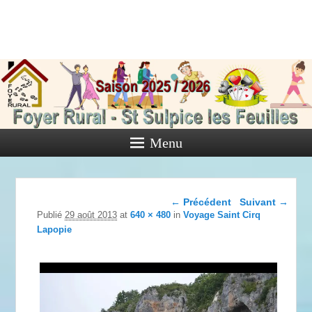
Foyer Rural
de Saint
Sulpice les
Feuilles
Menu
Activités diverses de l'Association
Navigation dans les
← Précédent
Suivant →
images
Publié
29 août 2013
at
640 × 480
in
Voyage Saint Cirq
Lapopie