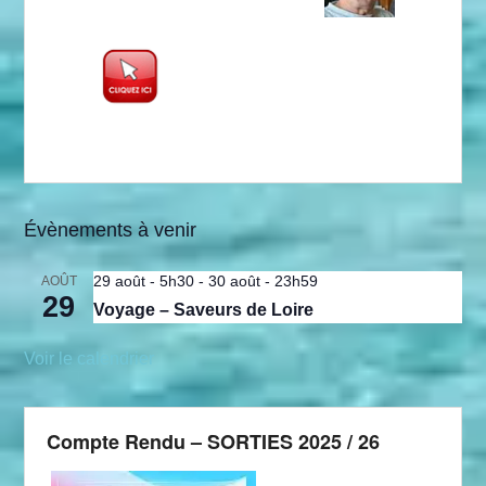
Évènements à venir
29 août - 5h30
-
30 août - 23h59
AOÛT
29
Voyage – Saveurs de Loire
Voir le calendrier
Compte Rendu – SORTIES 2025 / 26