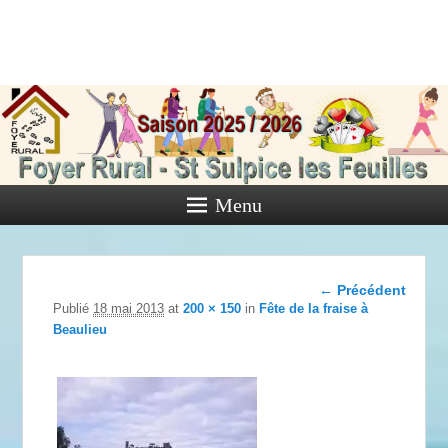
Foyer Rural
de Saint
Sulpice les
Feuilles
Menu
Activités diverses de l'Association
Navigation
← Précédent
dans les
Publié
18 mai 2013
at
200 × 150
in
Fête de la fraise à
images
Beaulieu