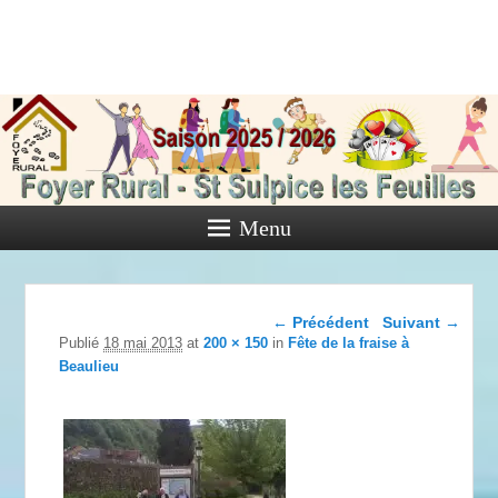
Foyer Rural
de Saint
Sulpice les
Feuilles
Menu
Activités diverses de l'Association
Navigation dans les
← Précédent
Suivant →
images
Publié
18 mai 2013
at
200 × 150
in
Fête de la fraise à
Beaulieu