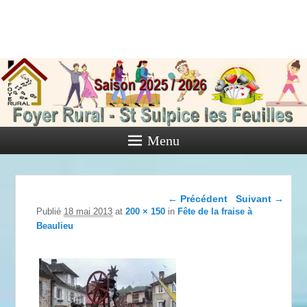
Foyer Rural
de Saint
Sulpice les
Feuilles
Menu
Activités diverses de l'Association
Navigation dans les
← Précédent
Suivant →
images
Publié
18 mai 2013
at
200 × 150
in
Fête de la fraise à
Beaulieu